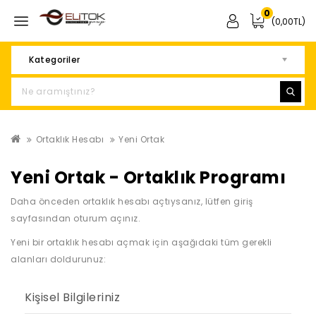
0
(0,00TL)
Kategoriler
Ortaklık Hesabı
Yeni Ortak
Yeni Ortak - Ortaklık Programı
Daha önceden ortaklık hesabı açtıysanız, lütfen giriş
sayfasından
oturum açınız
.
Yeni bir ortaklık hesabı açmak için aşağıdaki tüm gerekli
alanları doldurunuz:
Kişisel Bilgileriniz